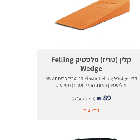
קלין (טריז) פלסטיק Felling
Wedge
קלין Plastic Felling Wedge הנו טריז כריתה עשוי
פוליסטירן קשוח. הקלין (טריז) מסייע...
89
₪
(כולל מע"מ)
קרא עוד