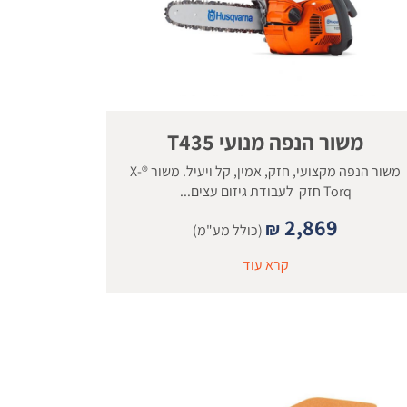
משור הנפה מנועי T435
משור הנפה מקצועי, חזק, אמין, קל ויעיל. משור ®X-
Torq חזק לעבודת גיזום עצים...
2,869
₪
(כולל מע"מ)
קרא עוד