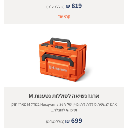
819
₪
(כולל מע"מ)
קרא עוד
ארגז נשיאה לסוללות נטענות M
ארגז לנשיאת סוללות ליתיום-יון של Husqvarna 36 V בגודל M מארז חזק
ושימושי להובלה...
699
₪
(כולל מע"מ)