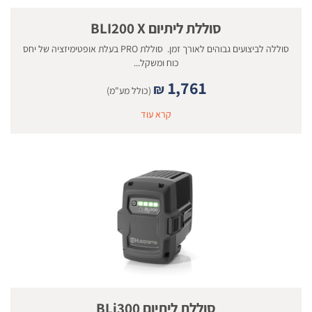
סוללת ליתיום BLI200 X
סוללה לביצועים גבוהים לאורך זמן. סוללת PRO בעלת אופטימיזציה של יחס
כוח ומשקל...
1,761
₪
(כולל מע"מ)
קרא עוד
סוללת ליתיום BLi300