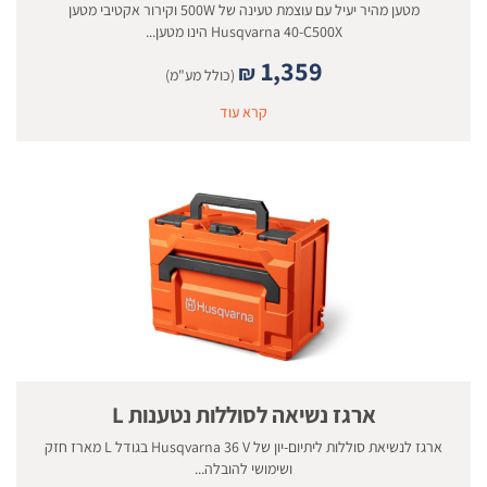
מטען מהיר יעיל עם עוצמת טעינה של 500W וקירור אקטיבי מטען
Husqvarna 40-C500X הינו מטען...
1,359
₪
(כולל מע"מ)
קרא עוד
ארגז נשיאה לסוללות נטענות L
ארגז לנשיאת סוללות ליתיום-יון של Husqvarna 36 V בגודל L מארז חזק
ושימושי להובלה...