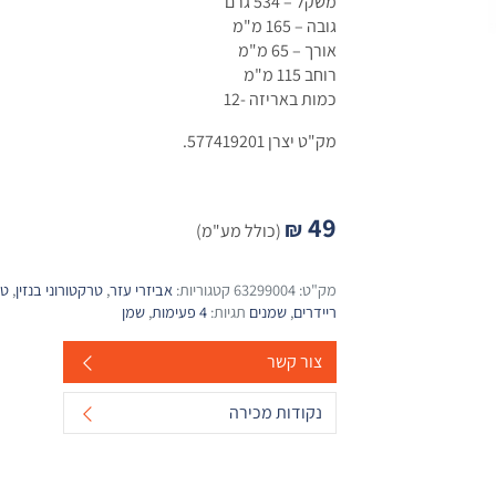
משקל – 534 גרם
גובה – 165 מ"מ
אורך – 65 מ"מ
רוחב 115 מ"מ
כמות באריזה -12
מק"ט יצרן 577419201.
49
₪
(כולל מע"מ)
מק"ט:
63299004
קטגוריות:
אביזרי עזר
,
טרקטורוני בנזין
,
טר
ריידרים
,
שמנים
תגיות:
4 פעימות
,
שמן
צור קשר
נקודות מכירה