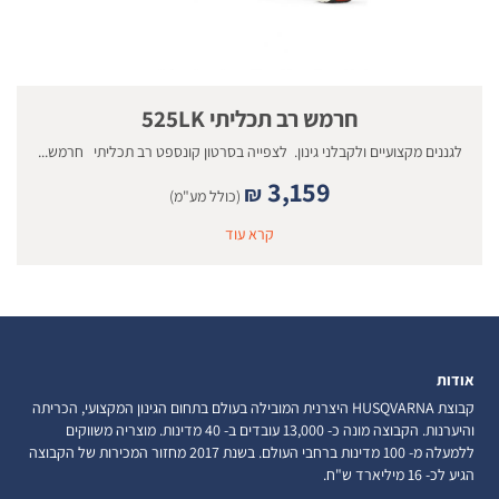
חרמש רב תכליתי 525LK
לגננים מקצועיים ולקבלני גינון. לצפייה בסרטון קונספט רב תכליתי חרמש...
3,159
₪
(כולל מע"מ)
קרא עוד
אודות
קבוצת HUSQVARNA היצרנית המובילה בעולם בתחום הגינון המקצועי, הכריתה
והיערנות. הקבוצה מונה כ- 13,000 עובדים ב- 40 מדינות. מוצריה משווקים
ללמעלה מ- 100 מדינות ברחבי העולם. בשנת 2017 מחזור המכירות של הקבוצה
הגיע לכ- 16 מיליארד ש"ח.