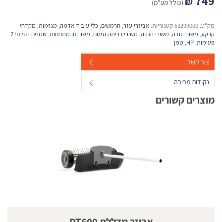
749
₪
(כולל מע"מ)
מק"ט:
63299000
קטגוריות:
אביזרי עזר
,
חרמשים
,
כלי עיבוד אדמה
,
מגזמות
,
מקדחי
קרקע
,
משורי גובה
,
משורי הנפה
,
משורי כריתה וגיזום
,
משורים
,
מתחחות
,
שמנים
תגיות:
2
פעימות
,
HP
,
שמן
צור קשר
נקודות מכירה
מוצרים קשורים
אביזר מדללת DT600