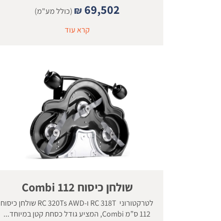
69,502
₪
(כולל מע"מ)
קרא עוד
שולחן כיסוח 112 Combi
לטרקטורוני RC 318T ו-RC 320Ts AWD שולחן כיסוח
112 ס”מ Combi, המציע גודל כסחת קטן במיוחד...