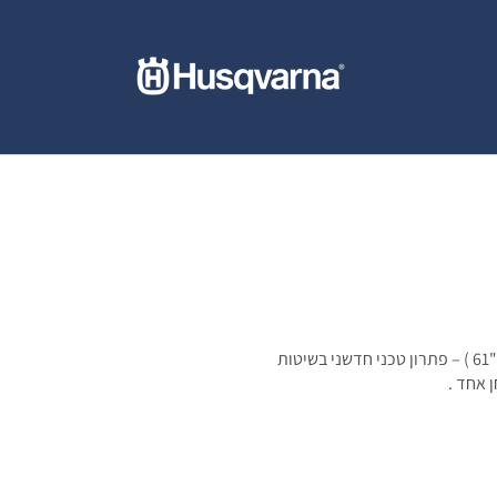
שולחן קומבינציה בעל ביצועים גבוהים של 155 ס"מ ("61 ) – פתרון טכני חדשני בשיטות