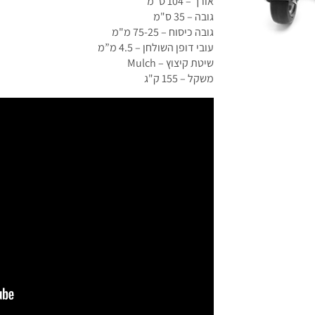
אורך – 104 ס"מ
גובה – 35 ס"מ
גובה כיסוח – 75-25 מ"מ
עובי דופן השולחן – 4.5 מ”מ
שיטת קיצוץ – Mulch
משקל – 155 ק"ג