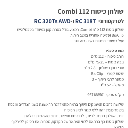
שולחן כיסוח 112 Combi
לטרקטורוני
RC 318T
ו-
RC 320Ts AWD
שולחן כיסוח 112 ס”מ Combi, המציע גודל כסחת קטן במיוחד בטכנולוגיית
BioClip ופליטה אחורית במצב חיתוך.
יעיל במיוחד בכיסוח דשא גבוה וגס.
מפרט טכני:
רוחב כיסוח – 112 ס"מ
גובה כיסוח – 75-25 מ"מ
עובי דופן השולחן – 2.8 מ”מ
שיטת קיצוץ – BioClip
מספר להבי חיתוך – 3
משקל – 52 ק”ג
מק"ט ספק : 967188501
שלושה להבים המעניקים חיתוך ברמה מהמדרגה הראשונה בשני הצדדים ומכסח
בקוטר מעגל זהה ללא קשר לכיוון הכיסוח.
זווית השולחן ניתנת לכיוון , להבטחת תוצאות חיתוך מושלמות בכל עת.
שולחן כיסוח צף בהתאם לקווי המתאר של הקרקע, מפחית את הסיכון לקירקוף
הדשא.