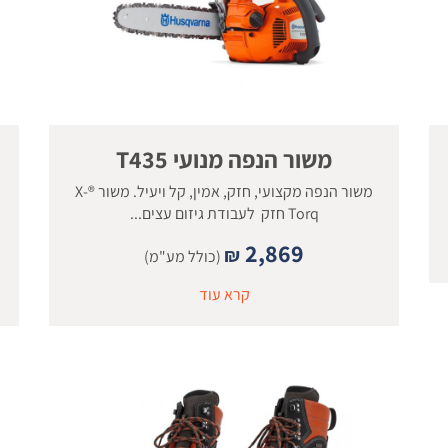
משור הנפה מנועי T435
משור הנפה מקצועי, חזק, אמין, קל ויעיל. משור ®X-
Torq חזק לעבודת גיזום עצים...
2,869
₪
(כולל מע"מ)
קרא עוד