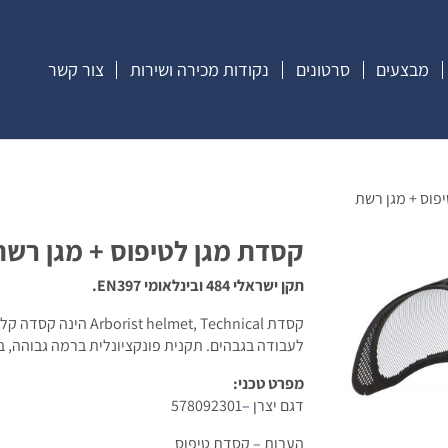
מבצעים
סרטונים
נקודות מכירה ושירות
צור קשר
פוס + מגן רשת
קסדת מגן לטיפוס + מגן רשת
תקן ישראלי 484
ובינלאומי
EN397.
קסדת Arborist helmet, Technical הינה
קסדה קליל
לעבודה בגבהים. תקנית פונקציונלית ברמה גבוהה, ב
מפרט טכני:
דגם יצרן
–
578092301
הערות – קסדת טיפוס