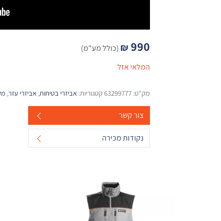
990
₪
(כולל מע"מ)
המלאי אזל
מק"ט:
63299777
קטגוריות:
אביזרי בטיחות
,
אביזרי עזר
,
מש
צור קשר
נקודות מכירה