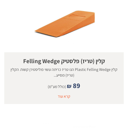
קלין (טריז) פלסטיק Felling Wedge
קלין Plastic Felling Wedge הנו טריז כריתה עשוי פוליסטירן קשוח. הקלין
(טריז) מסייע...
89
₪
(כולל מע"מ)
קרא עוד