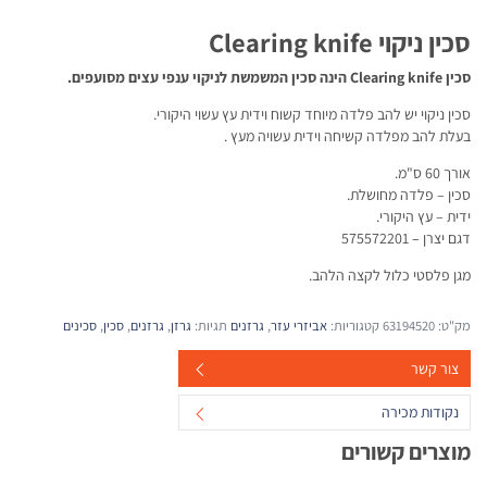
סכין ניקוי Clearing knife
סכין Clearing knife הינה סכין המשמשת לניקוי ענפי עצים מסועפים.
סכין ניקוי יש להב פלדה מיוחד קשוח וידית עץ עשוי היקורי.
בעלת להב מפלדה קשיחה וידית עשויה מעץ .
אורך 60 ס"מ.
סכין – פלדה מחושלת.
ידית – עץ היקורי.
דגם יצרן
–
575572201
מגן פלסטי כלול לקצה הלהב.
מק"ט:
63194520
קטגוריות:
אביזרי עזר
,
גרזנים
תגיות:
גרזן
,
גרזנים
,
סכין
,
סכינים
צור קשר
נקודות מכירה
מוצרים קשורים