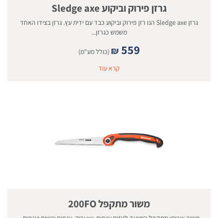
גרזן פירוק וביקוע Sledge axe
גרזן Sledge axe הנו רזן פירוק וביקוע כבד עם ידית עץ. גרזן בצידו האחד
משמש כגרזן...
559
₪
(כולל מע"מ)
קרא עוד
משור מתקפל 200FO
משור איכותי מתקפל המיועד לגיזום ענפים, עץ ירוק, ענפים יבשים וענפים...