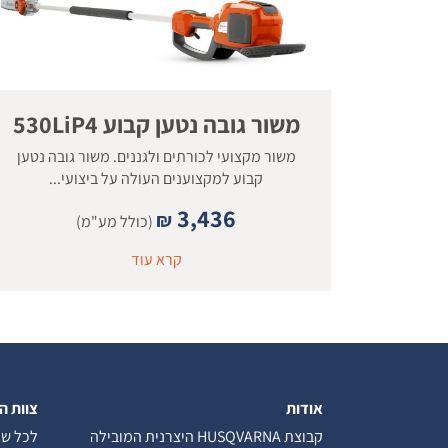
משור גובה נטען קבוע 530LiP4
משור מקצועי לכורתים ולגננים. משור גובה נטען
קבוע למקצוענים העולה על ביצועי...
3,436
₪
(כולל מע"מ)
קרא עוד
אודות
צוות ה
קבוצת HUSQVARNA היצרנית המובילה
לכל שא