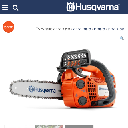
Ski
t
מבצע!
conten
עמוד הבית
/
משורים
/
משורי הנפה
/ משור הנפה מנועי T525