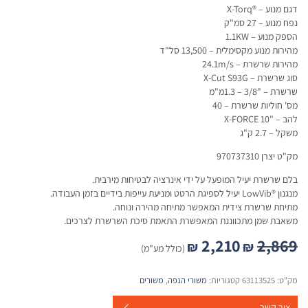
דגם מנוע – ®X-Torq
נפח מנוע – 27 סמ"ק
הספק מנוע – 1.1KW
מהירות מנוע מקסימלית – 13,500 סל"ד
מהירות שרשרת – 24.1m/s
סוג שרשרת – X-Cut S93G
שרשרת – "3/8 – 1.3מ"מ
מס' חוליות שרשרת – 40
להב – "10 X-FORCE
משקל – 2.7 ק"ג
מק"ט יצרן 970737310
בלם שרשרת יעיל המופעל על ידי אינרציה לבטיחות מירבית.
מנגנון ®LowVib יעיל לספיגת הרטט ומניעת עייפות בידיים בזמן העבודה.
מתיחת שרשרת צידית המאפשר מתיחה מהירה ונוחה.
משאבת שמן מתכווננת המאפשרת התאמת סיכת השרשרת לצרכים.
2,210
2,869
₪
₪
(כולל מע"מ)
מק"ט:
63113525
קטגוריות:
משורי הנפה
,
משורים
צור קשר