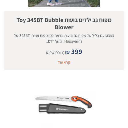
מפוח גב ילדים בועות Toy 345BT Bubble
Blower
צעצוע עם צליל של מפוח גב ובועות. נראה כמו מפוח אמיתי 345BT של
Husqvarna . נושף זרם...
399
₪
(כולל מע"מ)
קרא עוד