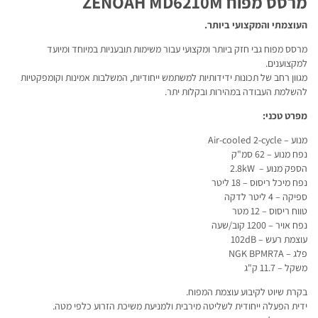
מרסס מפוח ZENOAH MD6210M
העוצמתי והמקצועי ביותר.
מרסס מפוח גבי חזק ביותר ומקצועי עבור משימות תובעניות במיוחד ומיועד
למקצוענים.
מגוון רחב של תכונות ידידותיות למשתמש ייחודיות, המשלבות אמינות וקומפקטיות
להשלמת העבודה במהירות ובקלות יתר.
מפרט טכני:
מנוע – Air-cooled 2-cycle
נפח מנוע – 62 סמ"ק
הספק מנוע – 2.8kW
נפח מיכל ריסוס – 18 ליטר
ספיקה – 4 ליטר לדקה
טווח ריסוס – 12 מטר
נפח אויר – 1200 קוב/שעה
עוצמת רעש – 102dB
פלג – NGK BPMR7A
משקל – 11.7 ק"ג
בקרת שיוט לקיבוע עוצמת המפוח.
ידית הפעלה ייחודית לשליטה מירבית ולמניעת משיכת הזרוע כלפי מטה.