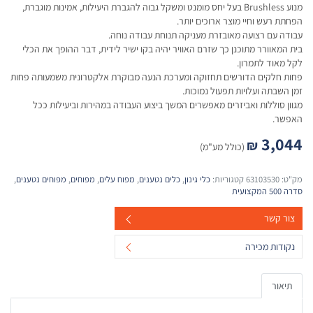
מנוע Brushless בעל יחס מומנט ומשקל גבוה להגברת היעילות, אמינות מוגברת,
הפחתת רעש וחיי מוצר ארוכים יותר.
עבודה עם רצועה מאובזרת מעניקה תנוחת עבודה נוחה.
בית המאוורר מתוכנן כך שזרם האוויר יהיה בקו ישיר לידית, דבר ההופך את הכלי
לקל מאוד לתמרון.
פחות חלקים הדורשים תחזוקה ומערכת הנעה מבוקרת אלקטרונית משמעותה פחות
זמן השבתה ועלויות תפעול נמוכות.
מגוון סוללות ואביזרים מאפשרים המשך ביצוע העבודה במהירות וביעילות ככל
האפשר.
3,044
₪
(כולל מע"מ)
מק"ט:
63103530
קטגוריות:
כלי גינון
,
כלים נטענים
,
מפוח עלים
,
מפוחים
,
מפוחים נטענים
,
סדרה 500 המקצועית
צור קשר
נקודות מכירה
תיאור