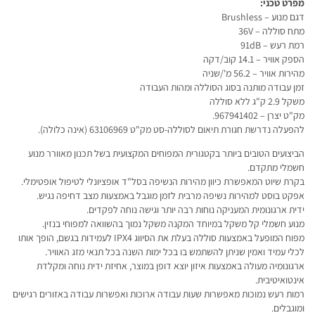
מפרט טכני:
דגם מנוע – Brushless
מתח סוללה – 36V
רמת רעש – 91dB
הספק אוויר – 14.1 קוב/דקה
מהירות אוויר – 56.2 מ'/שניה
זמן עבודה מותנה בסוג הסוללה ומהות העבודה
משקל 2.9 ק"ג ללא סוללה
מק"ט יצרן – 967941402.
להפעלה נדרשת חגורת תיאום לסוללה-סט מק"ט 63106969 (אינה כלולה).
הביצועים הטובים ביותר בקטגורית המפוחים המקצועית בשל תכנון מאוורר מנוע
חשמלי מתקדם.
בקרת שיוט המאפשרת כיוון מהירות הנשיפה בסל"ד אופציונלי לטיפול אופטימלי.
אפקט בוסט למהירות נשיפה מרבית לזמן מוגבל באמצעות מצב דחיפה נגיש.
ידית ארגונומית המעניקה נוחות רבה יותר וגישה נוחה לפקדים.
מנוע חשמלי קל משקל במיוחד המקנה משקל נמוך בהשוואה למפוחי בנזין.
מפוח המופעל באמצעות סוללה בעלת את הסיווג IPX4 לעמידות בגשם, הופך אותו
לכלי עמיד ואמין שניתן להשתמש בו בכל ימות השנה בכל תנאי מזג האוויר.
ארגונומיה מעולה באמצעות איזון יוצא דופן במוצר, אחיזת ידית נוחה ומקלדת
אינטואיטיבית.
רמות רעש נמוכות מאפשרות שעות עבודה ארוכות ואפשרות עבודה באזורים רגישים
ומוגבלים.