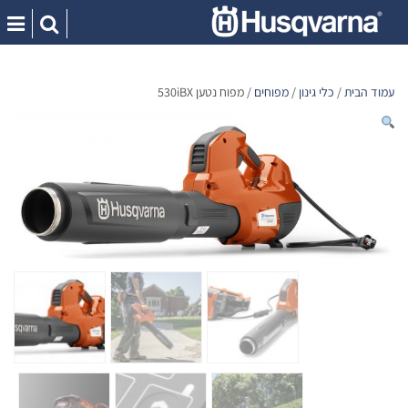
Ski
t
conten
עמוד הבית
/
כלי גינון
/
מפוחים
/ מפוח נטען 530iBX