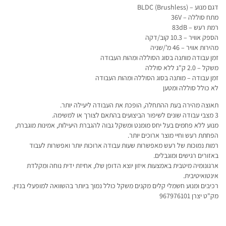
דגם מנוע – (Brushless) BLDC
מתח סוללה – 36V
רמת רעש – 83dB
הספק אוויר – 10.3 קוב/דקה
מהירות אוויר – 46 מ’/שניה
זמן עבודה מותנה בסוג הסוללה ומהות העבודה
משקל – 2.0 ק"ג ללא סוללה
זמן עבודה – מותנה בסוג הסוללה ומהות העבודה
לא כולל סוללה ומטען
תאוצה מהירה בעת ההתחלה, הופכת את העבודה ליעילה יותר.
3 מצבי עבודה שונים לשיפור הביצועים בהתאם לצורך או למשימה.
מנוע ללא פחמים בעל יחס מומנט ומשקל גבוה להגברת היעילות, אמינות מוגברת,
הפחתת רעש וחיי מוצר ארוכים יותר.
רמות נמוכות של רעש מאפשרות שעות עבודה ארוכות יותר ואפשרות לעבוד
באזורים רגישים ומוגבלים.
ארגונומיה מיטבית באמצעות איזון יוצא הדופן שלו, אחיזת ידית נוחה ומקלדת
אינטואיטיבית.
רכיבים ומנוע חשמלי קלים מקנים משקל כולל נמוך ביותר בהשוואה למופעלי בנזין.
מק"ט יצרן 967976101