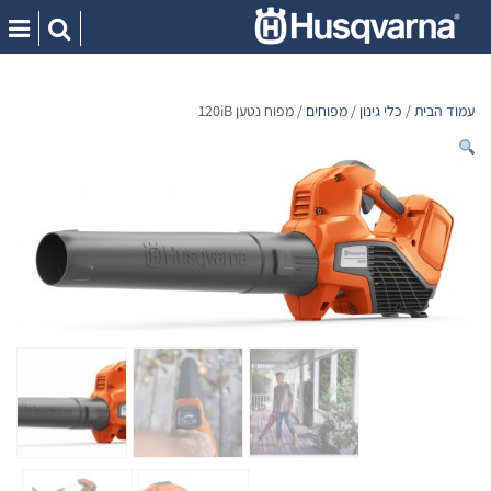
Ski
t
conten
עמוד הבית
/
כלי גינון
/
מפוחים
/ מפוח נטען 120iB