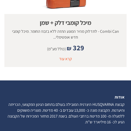
מיכל קומבי דלק + שמן
Combi Can - לתדלוק מהיר המונע התזה ללא בזבוז החומר. מיכל קומבי
חדש אופטימלי...
329
₪
(כולל מע"מ)
קרא עוד
אודות
קבוצת HUSQVARNA היצרנית המובילה בעולם בתחום הגינון המקצועי, הכריתה
והיערנות. הקבוצה מונה כ- 13,000 עובדים ב- 40 מדינות. מוצריה משווקים
ללמעלה מ- 100 מדינות ברחבי העולם. בשנת 2017 מחזור המכירות של הקבוצה
הגיע לכ- 16 מיליארד ש"ח.