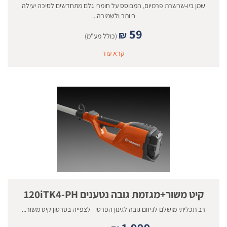
שמן ביו-שרשרת פרמיום, המבוסס על חומרי גלם מתחדשים לסיכה יעילה
ביותר ולשמירה...
59
₪
(כולל מע"מ)
קרא עוד
קיט משור+מגזמת גובה נטענים 120iTK4-PH
רב תכליתי מושלם לגיזום גובה לגינון הפרטי לצפייה בסרטון קיט משור...