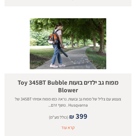
מפוח גב ילדים בועות Toy 345BT Bubble
Blower
צעצוע עם צליל של מפוח גב ובועות. נראה כמו מפוח אמיתי 345BT של
Husqvarna . נושף זרם...
399
₪
(כולל מע"מ)
קרא עוד