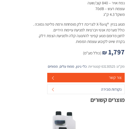
נפח אויר – 840 קוב/שעה
עוצמת רעש – 70dB
משקל 4.3 ק"ג
מנוע בנזין ®X-Torq לצריכת דלק מופחתת ורמת פליטה נמוכה .
כולל מערכת אנטי ויברציות למניעת עייפות הידיים.
לחצן מדומם מנוע קפיצי להתנעה קלה ולמניעת הצפת דלק.
בקרת שיוט לקיבוע עוצמת המפוח.
1,797
₪
(כולל מע"מ)
מק"ט:
63130525
קטגוריות:
כלי גינון
,
מפוח עלים
,
מפוחים
צור קשר
נקודות מכירה
מוצרים קשורים