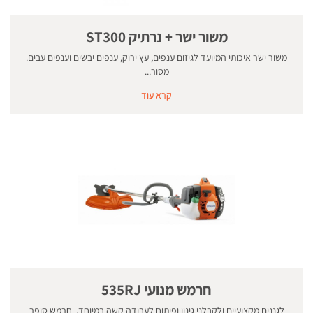
משור ישר + נרתיק ST300
משור ישר איכותי המיועד לגיזום ענפים, עץ ירוק, ענפים יבשים וענפים עבים.
מסור...
קרא עוד
חרמש מנועי 535RJ
לגננים מקצועיים ולקבלני גינון ופיתוח לעבודה קשה במיוחד. חרמש סופר