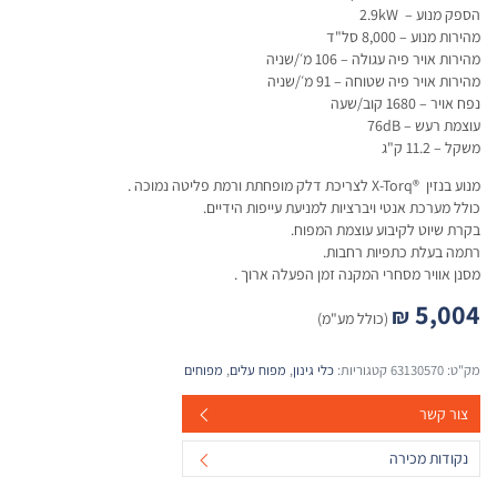
הספק מנוע – 2.9kW
מהירות מנוע – 8,000 סל"ד
מהירות אויר פיה עגולה – 106 מ׳/שניה
מהירות אויר פיה שטוחה – 91 מ׳/שניה
נפח אויר – 1680 קוב/שעה
עוצמת רעש – 76dB
משקל – 11.2 ק"ג
מנוע בנזין ®X-Torq לצריכת דלק מופחתת ורמת פליטה נמוכה .
כולל מערכת אנטי ויברציות למניעת עייפות הידיים.
בקרת שיוט לקיבוע עוצמת המפוח.
רתמה בעלת כתפיות רחבות.
מסנן אוויר מסחרי המקנה זמן הפעלה ארוך .
5,004
₪
(כולל מע"מ)
מק"ט:
63130570
קטגוריות:
כלי גינון
,
מפוח עלים
,
מפוחים
צור קשר
נקודות מכירה