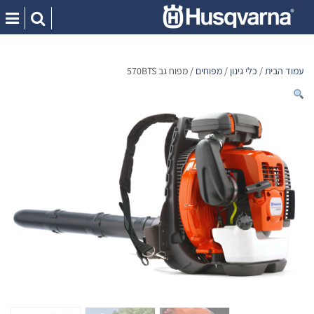
Ski
t
conten
עמוד הבית
/
כלי גינון
/
מפוחים
/ מפוח גב 570BTS