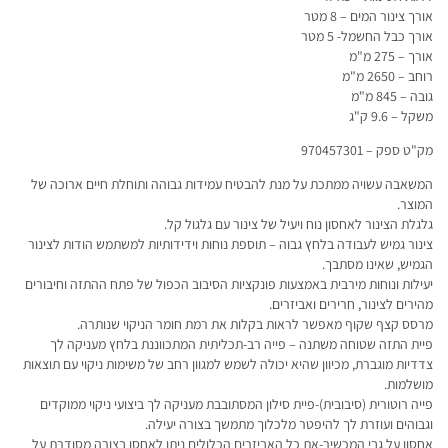
אורך צינור המים – 8 מטר
אורך כבל החשמל- 5 מטר
אורך – 275 מ"מ
רוחב – 2650 מ"מ
גובה – 845 מ"מ
משקל – 9.6 ק"ג
מק"ט ספק – 970457301
המשאבה עשויה ממתכת על מנת להבטיח עמידות גבוהה ותוחלת חיים ארוכה של
המוצר.
גלגלת הצינור לאחסון נוח ויעיל של צינור עם גלגול קל.
צינור גמיש לעבודה בלחץ גבוה – תוספת נוחות וידידותיות למשתמש הודות לצינור
הגמיש, שאינו מסתבך.
יעילות ונוחות מירבית באמצעות פונקציות הסיבוב הכפול של פתח ההתזה וחיבורים
מהירים לצינור, חרירים ואביזרים.
מרסס קצף שקוף מאפשר לראות בקלות את רמת חומר הניקוי שנותרה.
פיית התזה שטוחה משתנה – פייה רב-תכליתית המתכווננת בלחץ מעניקה לך
צדדיות מוגברת, מכיוון שהיא יכולה לשמש למגוון רחב של משימות ניקוי עם תוצאות
מושלמות.
פייה רוטורית (סיבובית)-פיית סילון המסתובבת מעניקה לך ביצועי ניקוי ממוקדים
וגבוהים ועוזרת לך להיפטר מלכלוך מתמשך בצורה יעילה.
אחסון על גבי המכשיר-את כל האביזרים הכלולים ניתן לאחסן בצורה מסודרת על