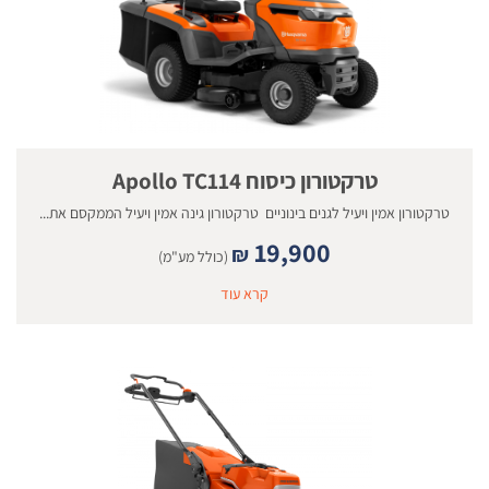
טרקטורון כיסוח Apollo TC114
טרקטורון אמין ויעיל לגנים בינוניים טרקטורון גינה אמין ויעיל הממקסם את...
19,900
₪
(כולל מע"מ)
קרא עוד