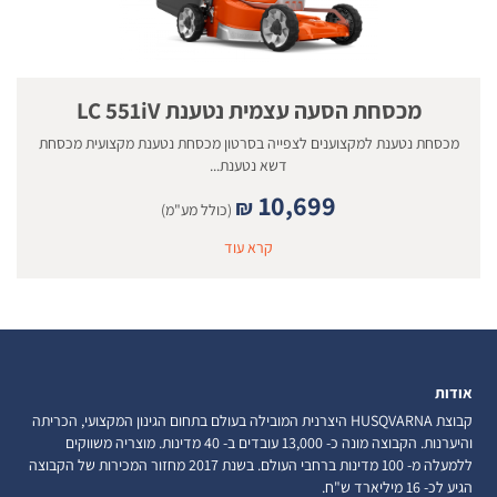
מכסחת הסעה עצמית נטענת LC 551iV
מכסחת נטענת למקצוענים לצפייה בסרטון מכסחת נטענת מקצועית מכסחת
דשא נטענת...
10,699
₪
(כולל מע"מ)
קרא עוד
אודות
קבוצת HUSQVARNA היצרנית המובילה בעולם בתחום הגינון המקצועי, הכריתה
והיערנות. הקבוצה מונה כ- 13,000 עובדים ב- 40 מדינות. מוצריה משווקים
ללמעלה מ- 100 מדינות ברחבי העולם. בשנת 2017 מחזור המכירות של הקבוצה
הגיע לכ- 16 מיליארד ש"ח.