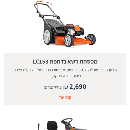
מכסחת דשא נדחפת LC153
מכסחת נדחפת "21 לגנים בינוניים. מכסחת נדחפת פלדה בעלת צלחת
כיסוח רחבה וחזקה,...
2,690
₪
(כולל מע"מ)
קרא עוד