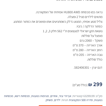
נראה כמו מכסחת HU800 AWD אמיתית של הוסקוורנה.
מתאים לילדים מגיל 2 ומעלה.
צליל מנוע אמיתי, המנוע נדלק כשמתניעים אותו ומושכים את כפתור המתנע.
כפתור הדלקה / כיבוי.
נושאת תקן ישראלי לצעצועים ת"י 562 חלק 3, 2, 1
מופעל על סוללות
משקל – 2060 גרם
אורך האריזה – 370 מ"מ
רוחב האריזה – 280 מ"מ
גובה האריזה – 205 מ"מ
כולל סוללות.
דגם יצרן
–
582406301.
299
₪
(כולל מע"מ)
מק"ט:
63299199
קטגוריות:
אביזרי עזר
,
אחרים
,
מגזמות נטענות
,
מכסחות דשא
,
מכסחות
נטענות
,
סדרה 500 המקצועית
תגיות:
ילדים
,
משחק