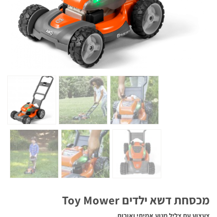
מכסחת דשא ילדים Toy Mower
צעצוע עם
צליל מנוע אמיתי ואורות.