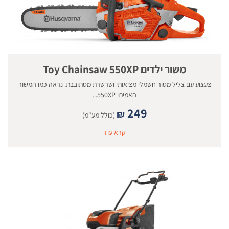
משור ילדים Toy Chainsaw 550XP
צעצוע עם צליל מסור חשמלי מציאותי ושרשרת מסתובבת. נראה כמו המשור
האמיתי 550XP...
249
₪
(כולל מע"מ)
קרא עוד