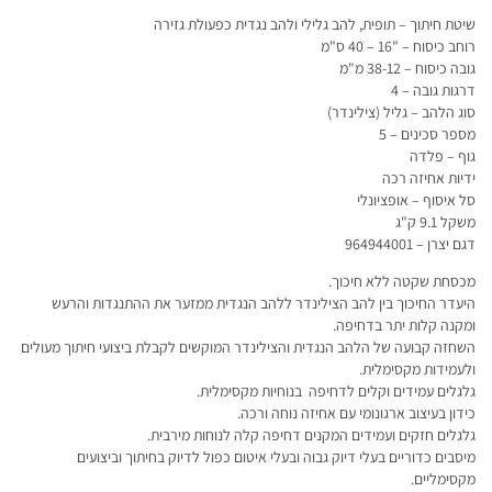
שיטת חיתוך – תופית, להב גלילי ולהב נגדית כפעולת גזירה
רוחב כיסוח – "16 – 40 ס"מ
גובה כיסוח – 38-12 מ"מ
דרגות גובה – 4
סוג הלהב – גליל (צילינדר)
מספר סכינים – 5
גוף – פלדה
ידיות אחיזה רכה
סל איסוף – אופציונלי
משקל 9.1 ק"ג
דגם יצרן – 964944001
מכסחת שקטה ללא חיכוך.
היעדר החיכוך בין להב הצילינדר ללהב הנגדית ממזער את ההתנגדות והרעש
ומקנה קלות יתר בדחיפה.
השחזה קבועה של הלהב הנגדית והצילינדר המוקשים לקבלת ביצועי חיתוך מעולים
ולעמידות מקסימלית.
גלגלים עמידים וקלים לדחיפה בנוחיות מקסימלית.
כידון בעיצוב ארגונומי עם אחיזה נוחה ורכה.
גלגלים חזקים ועמידים המקנים דחיפה קלה לנוחות מירבית.
מיסבים כדוריים בעלי דיוק גבוה ובעלי איטום כפול לדיוק בחיתוך וביצועים
מקסימליים.