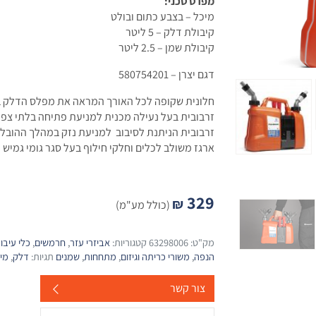
מפרט טכני:
מיכל – בצבע כתום ובולט
קיבולת דלק – 5 ליטר
קיבולת שמן – 2.5 ליטר
דגם יצרן – 580754201
חלונית שקופה לכל האורך המראה את מפלס הדלק ב
זרבובית בעל נעילה מכנית למניעת פתיחה בלתי צפוי
זרבובית הניתנת לסיבוב למניעת נזק במהלך ההובלה
ארגז משולב לכלים וחלקי חילוף בעל סגר גומי גמיש ל
329
₪
(כולל מע"מ)
מק"ט:
63298006
קטגוריות:
אביזרי עזר
,
חרמשים
,
כלי עיב
הנפה
,
משורי כריתה וגיזום
,
מתחחות
,
שמנים
תגיות:
דלק
,
מי
צור קשר