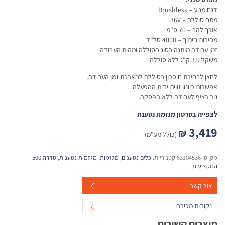
דגם מנוע – Brushless
מתח סוללה – 36V
אורך להב – 70 ס"מ
מהירות חיתוך – 4000 סל"ד
זמן עבודה מותנה בסוג הסוללה ומהות העבודה
משקל 3.9 ק"ג ללא סוללה
לחצן לבחירת חיסכון בסוללה להארכת זמן העבודה.
אפשרות כוונון זווית ידית ההפעלה.
גיר רציף לעבודה ללא הפסקה.
לצפייה בסרטון מגזמת נטענת
3,419
₪
(כולל מע"מ)
מק"ט:
63104536
קטגוריות:
כלים נטענים
,
מגזמות
,
מגזמות נטענות
,
סדרה 500
המקצועית
צור קשר
נקודות מכירה
מוצרים קשורים