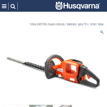
Ski
t
conten
עמוד הבית
/
כלי גינון
/
מגזמות
/ מגזמת נטענת 536LiHD70X