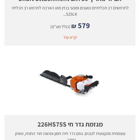
לחרמשים רב תכליתיים נטענים ומונעי בנזין מוט הארכה לחרמש רב תכליתי
525LK...
579
₪
(כולל מע"מ)
קרא עוד
מגזמת גדר חי 226HS75S
עוצמתית ומקצועית לגננים. גוזם גדר חיה חסון ומהווה חוד החנית, מאוזן
ביותר...