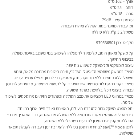
אורך – 102 ס”מ
רוחב – 25 ס”מ
גובה – 18 ס”מ
עוצמת רעש – 79dB
זמן עבודה מותנה בסוג הסוללה ומהות העבודה
משקל 3.2 ק"ג ללא סוללה
מק"יט יצרן 970536501
קל משקל ומאוזן היטב, קל מאוד להפעלה ולשימוש, בנוי ומעוצב באיכות מעולה,
בביצועי החיתוך .
עיצוב קומפקטי וקל משקל לשימוש נוח יותר.
מצויד בממשק משתמש הדיגיטלי העדכני, תיבת הילוכים ממתכת מלאה, ומנוע
חשמלי ללא פחמים וללא תחזוקה, חזק מספיק כדי לחתוך אפילו ענפים עבים.
מצויד בקפידה עם לוח מקשים אינטואיטיבי קל לתפעול ולשימוש, מבטיח יעילות זמן
עבודה וביצועי הכלי בלחיצת כפתור פשוטה.
מצויד במחווני LED המציגים את מצב הסוללה וכפתורים חזיתיים מחוספסים לשיפור
שליטה .
יחס מומנט-משקל גבוה להגברת היעילות, האמינות ואורך חיים ארוך במיוחד.
כיבוי הכלי אוטומטי כאשר הוא נמצא ללא הפעלה או השגחה, דבר המאריך את חיי
הסוללה ומקטין את הסיכון לפציעות כשהכלי ללא השגחה.
לחצן savE™ Mode לבחירת חיסכון בסוללה להארכת זמן העבודה לקבלת תוצאה
מושלמת.