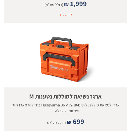
1,999
₪
(כולל מע"מ)
קרא עוד
ארגז נשיאה לסוללות נטענות M
ארגז לנשיאת סוללות ליתיום-יון של Husqvarna 36 V בגודל M מארז חזק
ושימושי להובלה...
699
₪
(כולל מע"מ)