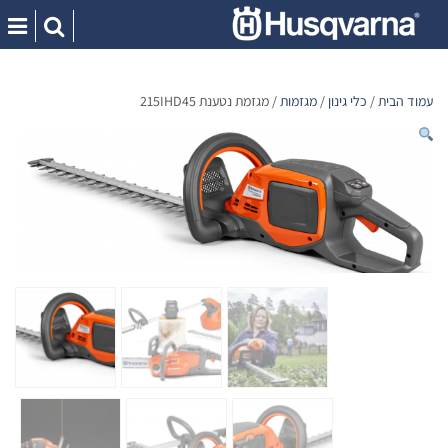
Ski
t
conten
עמוד הבית
/
כלי גינון
/
מגזמות
/ מגזמת נטענת 215IHD45