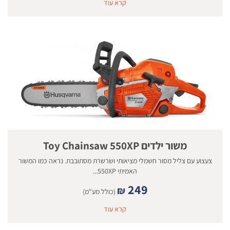
קרא עוד
משור ילדים Toy Chainsaw 550XP
צעצוע עם צליל מסור חשמלי מציאותי ושרשרת מסתובבת. נראה כמו המשור
האמיתי 550XP...
249
₪
(כולל מע"מ)
קרא עוד