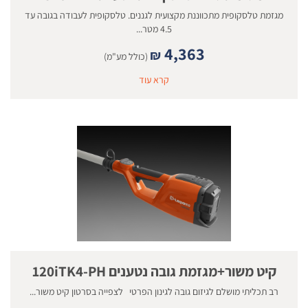
מגזמת טלסקופית מתכווננת מקצועית לגננים. טלסקופית לעבודה בגובה עד
4.5 מטר...
4,363
₪
(כולל מע"מ)
קרא עוד
קיט משור+מגזמת גובה נטענים 120iTK4-PH
רב תכליתי מושלם לגיזום גובה לגינון הפרטי לצפייה בסרטון קיט משור...