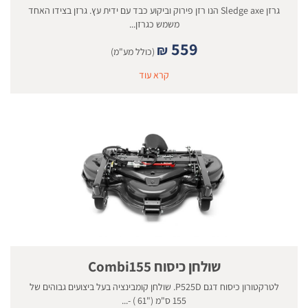
גרזן Sledge axe הנו רזן פירוק וביקוע כבד עם ידית עץ. גרזן בצידו האחד
משמש כגרזן...
559
₪
(כולל מע"מ)
קרא עוד
שולחן כיסוח Combi155
לטרקטורון כיסוח דגם P525D. שולחן קומבינציה בעל ביצועים גבוהים של
155 ס"מ ("61 ) -...