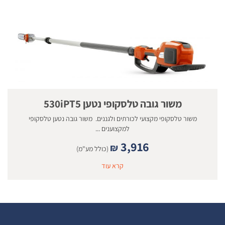
משור גובה טלסקופי נטען 530iPT5
משור טלסקופי מקצועי לכורתים ולגננים. משור גובה נטען טלסקופי
למקצוענים ...
3,916
₪
(כולל מע"מ)
קרא עוד