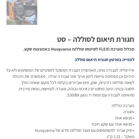
חגורת תיאום לסוללה – סט
מכלול מערכת FLEXI לשימוש סוללות Husqvarna באמצעות שקע.
לצפייה בסרטון חגורת תיאום סוללה
אידיאלית לעבודה נוחה, מאפשרת העברת המשקל למותניים של המשתמש ולא על
הידיים וכן מפחיתה עייפות לזמן ארוך יותר ועבודה יעילה . מאפשרת את היכולת
לשאת סוללות רזרביות, שמן, מים ואביזרים בקלות לכל מקום שאתה הולך.
חסונה ובנויה היטב מחומרים באיכות גבוהה, ונועדה לגמישות, נוחות מירבית.
מתאימה לעבודה עם מפוח יד נטען 530iBX.
הערכה כוללת:
•חגורה
• מנשא אחד
• מנשא אחד עם שקע חיבור
• תיק אביזר למשתמשים עם מוצר סוללות חדש של Husqvarna
משקל – 1.51 ק"ג