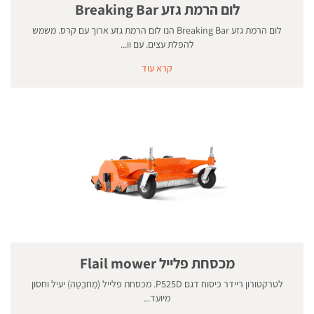
לום הרמת גזע Breaking Bar
לום הרמת גזע Breaking Bar הנו לום הרמת גזע ארוך עם קרס. משמש
להפלת עצים. עם וו...
קרא עוד
מכסחת פלייל Flail mower
לטרקטורון ריידר כיסוח דגם P525D. מכסחת פלייל (מַחבֵּטָה) יעיל וחסון
מיועד...