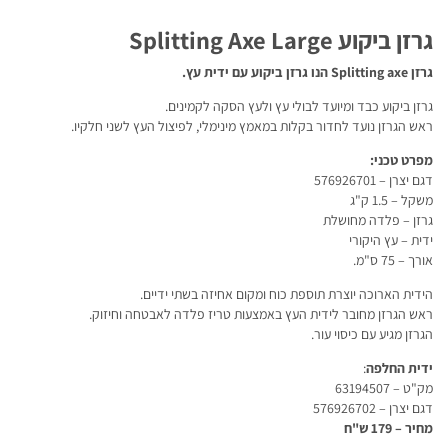
גרזן ביקוע Splitting Axe Large
גרזן Splitting axe הנו גרזן ביקוע עם
ידית עץ.
גרזן ביקוע כבד ומיועד לבולי עץ ולעץ הסקה לקמינים.
ראש הגרזן נועד לחדור בקלות במאמץ מינימלי, לפיצול העץ לשני חלקיו.
מפרט טכני:
דגם יצרן – 576926701
משקל – 1.5 ק"ג
גרזן – פלדה מחושלת
ידית – עץ היקורי
אורך – 75 ס"מ.
הידית הארוכה יוצרת תוספת כוח ומקום אחיזה בשתי ידיים.
ראש הגרזן מחובר לידית העץ באמצעות טריז פלדה לאבטחה וחיזוק.
הגרזן מגיע עם כיסוי עור.
ידית החלפה
:
מק"ט – 63194507
דגם יצרן – 576926702
מחיר – 179 ש"ח