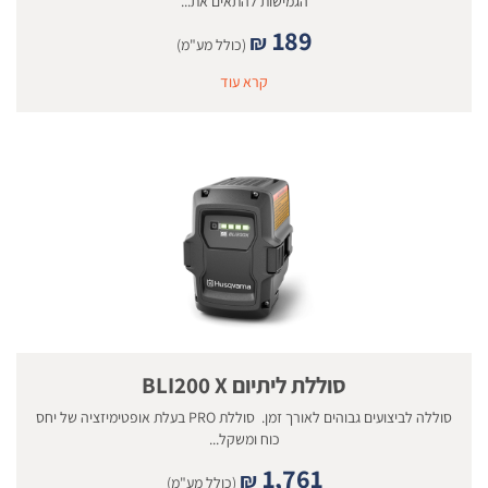
הגמישות להתאים את...
189
₪
(כולל מע"מ)
קרא עוד
סוללת ליתיום BLI200 X
סוללה לביצועים גבוהים לאורך זמן. סוללת PRO בעלת אופטימיזציה של יחס
כוח ומשקל...
1,761
₪
(כולל מע"מ)