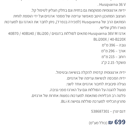
Husqvarna 36 V .
ידיות ארגונומיות ממוקמות גם בחזית וגם בחלק העליון לטיפול קל.
העיצוב המתוכנן היטב מאפשר ערימה של מספר ארגזים ועל ידי הוספת לוחית
המתאם הרב של Husqvarna (למכירה בנפרד), ניתן לחבר את הארגז גם למערכות
מארז חלק שלישי.
ארגז Husqvarna 36V M מתאים לסוללות בדגמים 40B70 / 40B140 / BLi200 /
BLi200X / 40-B220X
גובה – 396 מ"מ
אורך – 296 מ"מ
רוחב – 215 מ"מ
משקל- 2.15 ק"ג
ידית ארגונומית קדמית להקלה בנשיאה ובטיפול.
ידית המכסה לנשיאת ערימה של ארגזים.
נעילה סיבובית לחיבור ארגזים אחד לשני.
מנעול להגנה על הסוללות וגם על הארגז מפני גניבה.
פלטה רב תכליתית מותאמת למערכות נפוצות אחרות של ארגזים.
פתרון תכליתי למערכת סוללות גמישה BLi-X.
דגם יצרן – 538687301
699
₪
(כולל מע"מ)