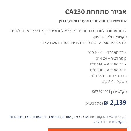
אביזר מתחחת CA230
לחרמשים רב תכליתיים נטענים ומונעי בנזין
אביזר מתחחת לחרמש רב תכליתי 525LK ולחרמש נטען 325iLK ומיועד לגננים
מקצועיים ולקבלני גינון.
אידאלי לשימוש בערוגות פרחים עדינים וסביב בסיס העצים.
אורך האביזר – 100.2 ס”מ
קוטר הציר – 24 מ”מ
אורך האריזה – 980 מ"מ
רוחב האריזה – 310 מ"מ
גובה האריזה – 350 מ"מ
משקל – 3.0 ק”ג
מק"ט יצרן 967294201
2,139
₪
(כולל מע"מ)
מק"ט:
63125230
קטגוריות:
אביזרי עזר
,
אחרים
,
חרמשים
,
חרמשים נטענים
,
סדרה 500
המקצועית
תגית:
525LK