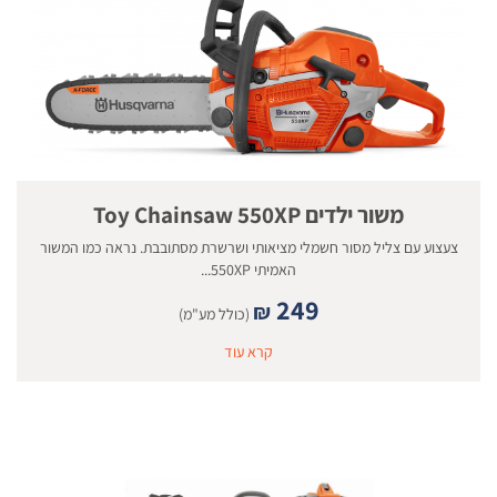
משור ילדים Toy Chainsaw 550XP
צעצוע עם צליל מסור חשמלי מציאותי ושרשרת מסתובבת. נראה כמו המשור
האמיתי 550XP...
249
₪
(כולל מע"מ)
קרא עוד