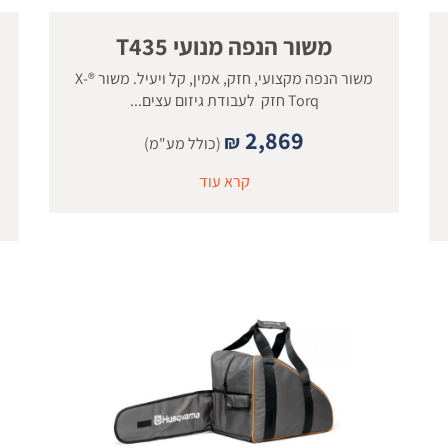
משור הנפה מנועי T435
משור הנפה מקצועי, חזק, אמין, קל ויעיל. משור ®X-
Torq חזק לעבודת גיזום עצים...
2,869
₪
(כולל מע"מ)
קרא עוד