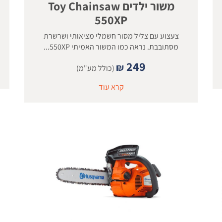
משור ילדים Toy Chainsaw
550XP
צעצוע עם צליל מסור חשמלי מציאותי ושרשרת
מסתובבת. נראה כמו המשור האמיתי 550XP...
249
₪
(כולל מע"מ)
קרא עוד