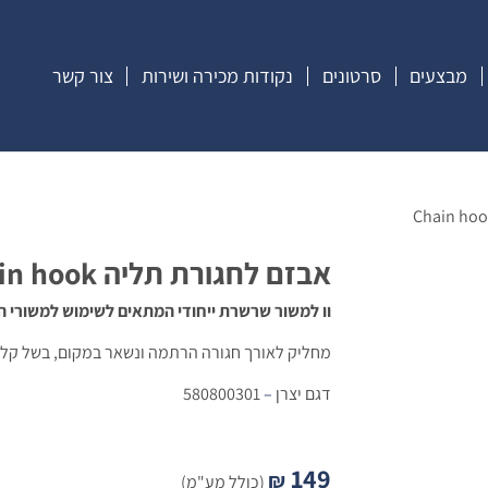
מבצעים
סרטונים
נקודות מכירה ושירות
צור קשר
אבזם לחגורת תליה Chain hook
וו למשור שרשרת ייחודי המתאים לשימוש למשורי ה
מחליק לאורך חגורה הרתמה ונשאר במקום, בשל קליפ
דגם יצרן
–
580800301
149
₪
(כולל מע"מ)