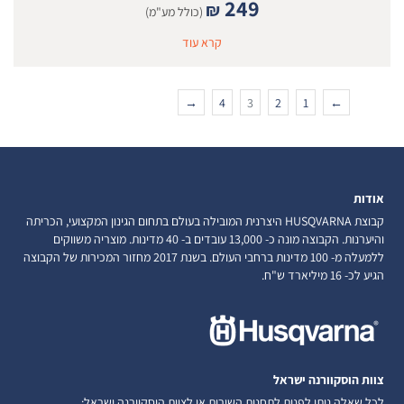
249
₪
(כולל מע"מ)
קרא עוד
→
4
3
2
1
←
אודות
קבוצת HUSQVARNA היצרנית המובילה בעולם בתחום הגינון המקצועי, הכריתה
והיערנות. הקבוצה מונה כ- 13,000 עובדים ב- 40 מדינות. מוצריה משווקים
ללמעלה מ- 100 מדינות ברחבי העולם. בשנת 2017 מחזור המכירות של הקבוצה
הגיע לכ- 16 מיליארד ש"ח.
צוות הוסקוורנה ישראל
לכל שאלה ניתן לפנות לתחנות השירות או לצוות הוסקוורנה ישראל: