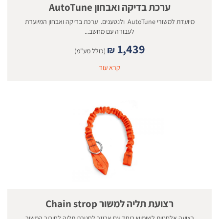
ערכת בדיקה ואבחון AutoTune
מיועדת למשורי AutoTune ולנטענים. ערכת בדיקה ואבחון המיועדת
לעבודה עם מחשב...
1,439
₪
(כולל מע"מ)
קרא עוד
רצועת תליה למשור Chain strop
רצועה אלסטית לשימוש ביחד עם אביזר לחגורת תליה לחיבור המשור