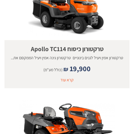
טרקטורון כיסוח Apollo TC114
טרקטורון אמין ויעיל לגנים בינוניים טרקטורון גינה אמין ויעיל הממקסם את...
19,900
₪
(כולל מע"מ)
קרא עוד