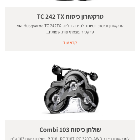
טרקטורון כיסוח TC 242 TX
טרקטורון עצמתי במיוחד לגנים גדולים. Husqvarna TC 242TX הוא
טרקטור עוצמתי ונוח, שפותח...
קרא עוד
שולחן כיסוח 103 Combi
לטרקטורון ריידר R 318 ,RC 318T ,RC 320Ts AWD. שולחן כיסוח 103 ס"מ