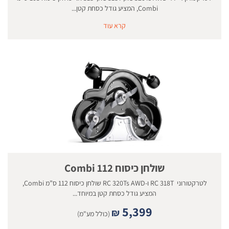
Combi, המציע גודל כסחת קטן...
קרא עוד
שולחן כיסוח 112 Combi
לטרקטורוני RC 318T ו-RC 320Ts AWD שולחן כיסוח 112 ס”מ Combi,
המציע גודל כסחת קטן במיוחד...
5,399
₪
(כולל מע"מ)