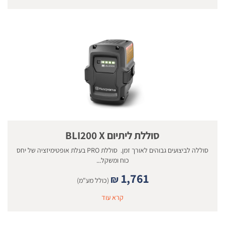
סוללת ליתיום BLI200 X
סוללה לביצועים גבוהים לאורך זמן. סוללת PRO בעלת אופטימיזציה של יחס
כוח ומשקל...
1,761
₪
(כולל מע"מ)
קרא עוד