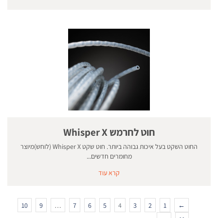
חוט לחרמש Whisper X
החוט השקט בעל איכות גבוהה ביותר. חוט שקט Whisper X (לוחש)מיוצר
מחומרים חדשים...
קרא עוד
10
9
…
7
6
5
4
3
2
1
←