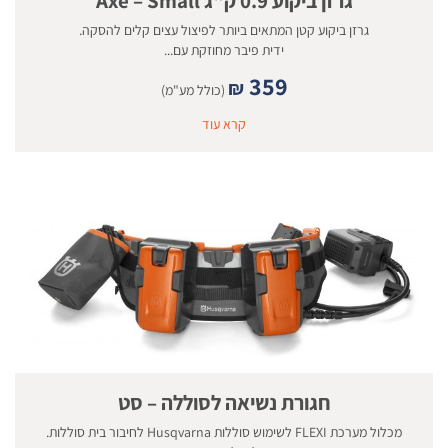
גרזן ביקוע 0.9 ק"ג Axe – Small
גרזן ביקוע קטן המתאים ביותר לפיצול עצים קלים להסקה.
ידית פיבר מחוזקת עם...
359
₪
(כולל מע"מ)
קרא עוד
חגורת נשיאה לסוללה – סט
מכלול מערכת FLEXI לשימוש סוללות Husqvarna לחיבור בית סוללות.