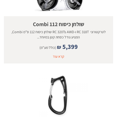
שולחן כיסוח 112 Combi
לטרקטורוני RC 318T ו-RC 320Ts AWD שולחן כיסוח 112 ס”מ Combi,
המציע גודל כסחת קטן במיוחד...
5,399
₪
(כולל מע"מ)
קרא עוד