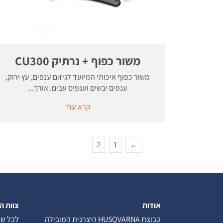
משור כפוף + נרתיק CU300
משור כפוף איכותי המיועד לגיזום ענפים, עץ ירוק,
ענפים יבשים וענפים עבים. אורך...
קרא עוד
2
1
←
אודות
צוות ה
קבוצת HUSQVARNA היצרנית המובילה
לכל שא