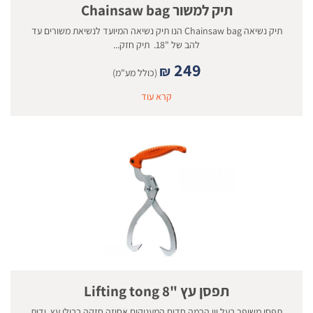
תיק למשור Chainsaw bag
תיק נשיאה Chainsaw bag הנו תיק נשיאה המיועד לנשיאת משורים עד
להב של "18. תיק חזק...
249
₪
(כולל מע"מ)
קרא עוד
תפסן עץ "8 Lifting tong
תפסן משופר בעל ווי הרמה חדים המעניקים אחיזה חזקה בבולי עץ. ידית