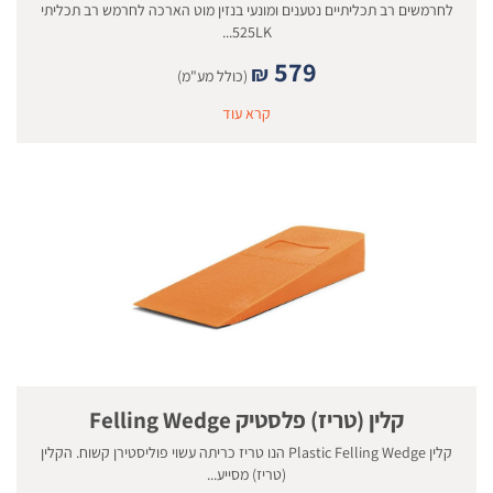
לחרמשים רב תכליתיים נטענים ומונעי בנזין מוט הארכה לחרמש רב תכליתי
525LK...
579
₪
(כולל מע"מ)
קרא עוד
קלין (טריז) פלסטיק Felling Wedge
קלין Plastic Felling Wedge הנו טריז כריתה עשוי פוליסטירן קשוח. הקלין
(טריז) מסייע...