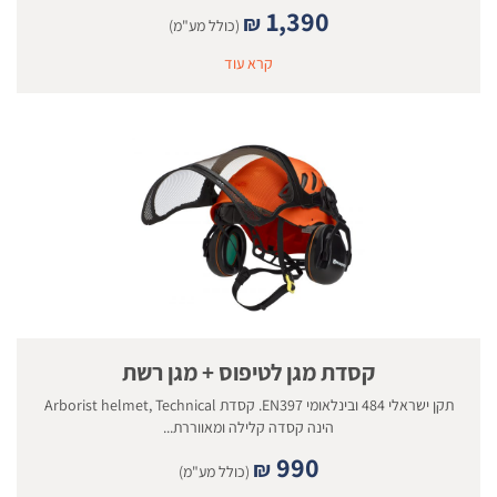
1,390
₪
(כולל מע"מ)
קרא עוד
קסדת מגן לטיפוס + מגן רשת
תקן ישראלי 484 ובינלאומי EN397. קסדת Arborist helmet, Technical
הינה קסדה קלילה ומאווררת...
990
₪
(כולל מע"מ)