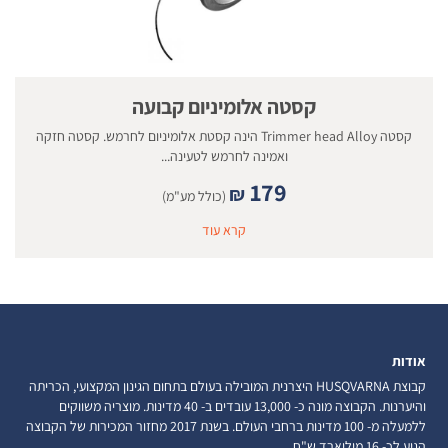
קסטה אלומיניום קבועה
קסטה Trimmer head Alloy הינה קסטת אלומיניום לחרמש. קסטה חזקה
ואמינה לחרמש לטעינה...
179
₪
(כולל מע"מ)
קרא עוד
אודות
קבוצת HUSQVARNA היצרנית המובילה בעולם בתחום הגינון המקצועי, הכריתה
והיערנות. הקבוצה מונה כ- 13,000 עובדים ב- 40 מדינות. מוצריה משווקים
ללמעלה מ- 100 מדינות ברחבי העולם. בשנת 2017 מחזור המכירות של הקבוצה
הגיע לכ- 16 מיליארד ש"ח.