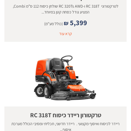
לטרקטורוני RC 318T ו-RC 320Ts AWD שולחן כיסוח 112 ס”מ Combi,
המציע גודל כסחת קטן במיוחד...
5,399
₪
(כולל מע"מ)
קרא עוד
טרקטורון ריידר כיסוח RC 318T
ריידר לכיסוח ואיסוף מקצועי . ריידר חדשני, תכליתי ומסיבי הכולל מערכת
איסוף...