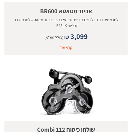
אביזר מטאטא BR600
לחרמשים רב תכליתיים נטענים ומונעי בנזין אביזר מטאטא לחרמש רב
תכליתי 525LK...
3,099
₪
(כולל מע"מ)
קרא עוד
שולחן כיסוח 112 Combi