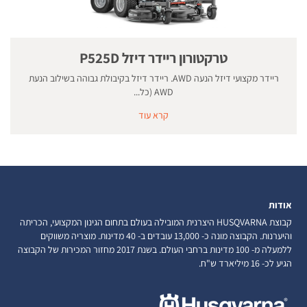
טרקטורון ריידר דיזל P525D
ריידר מקצועי דיזל הנעה AWD. ריידר דיזל בקיבולת גבוהה בשילוב הנעת
AWD (כל...
קרא עוד
אודות
קבוצת HUSQVARNA היצרנית המובילה בעולם בתחום הגינון המקצועי, הכריתה
והיערנות. הקבוצה מונה כ- 13,000 עובדים ב- 40 מדינות. מוצריה משווקים
ללמעלה מ- 100 מדינות ברחבי העולם. בשנת 2017 מחזור המכירות של הקבוצה
הגיע לכ- 16 מיליארד ש"ח.