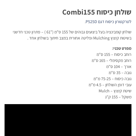
שולחן כיסוח Combi155
לטרקטורון כיסוח דגם P525D
.
שולחן קומבינציה בעל ביצועים גבוהים של 155 ס"מ ("61 ) – פתרון טכני חדשני
בשיטות קיצוץ Mulching ופליטה אחורית במצב חיתוך בשולחן אחד .
מפרט טכני:
רוחב כיסוח – 155 ס"מ
רוחב מקסימלי – 165 ס"מ
אורך – 104 ס"מ
גובה – 35 ס"מ
גובה כיסוח – 75-25 מ"מ
עובי דופן השולחן – 4.5 מ”מ
שיטת קיצוץ – Mulch
משקל – 155 ק"ג