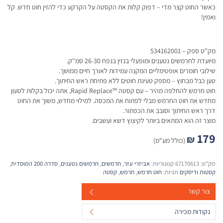
כאשר החוט קצר מדי – דפוק קלות את הקסטה על הקרקע כדי להזין חוט חדש. קל
ואמין!
מק"ט ספק – 534162001
מיועדת לחרמשים נטענים ומופעלי בנזין בנפח 26-30 סמ"ק.
שילובי חומרים אופטימליים המקנה עמידות לאורך חיים ממושך.
טען כבל מבחוץ – מספק טעינת חוטים ללא פתיחת ראש החיתוך.
חוט חרמש להחלפה מהיר – עם קסטה ™Rapid Replace, אתה יכול בקלות לטעון
מחדש את חוט החרמש מבלי לפתוח את המכסה. למילוי מחדש, משוך את החוט
דרך ראש החיתוך וסובב את הכפתור.
מוצר זה הוא המתאים ביותר לקיצוץ דשא ועשבים.
179
₪
(כולל מע"מ)
מק"ט:
67170613
קטגוריות:
אביזרי עזר
,
חרמשים
,
חרמשים נטענים
,
סדרה 200 המוסדית
,
קסטות ודיסקים
תגיות:
חוט חרמש
,
חרמש
,
קסטה
צור קשר
נקודות מכירה