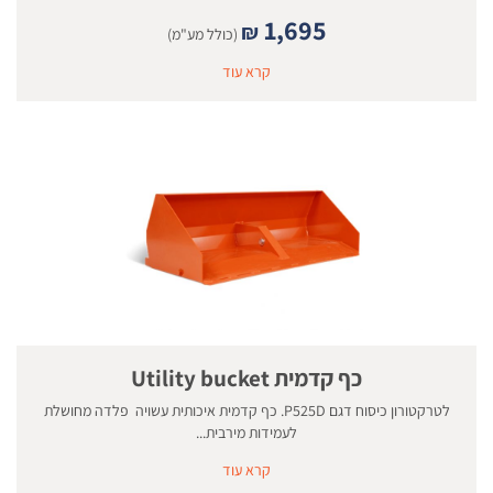
1,695
₪
(כולל מע"מ)
קרא עוד
כף קדמית Utility bucket
לטרקטורון כיסוח דגם P525D. כף קדמית איכותית עשויה פלדה מחושלת
לעמידות מירבית...
קרא עוד