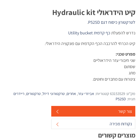
קיט הידראולי Hydraulic kit
לטרקטורון כיסוח דגם P525D
.
נדרש להפעלת
כף קדמית Utility bucket
קיט הכרחי להרכבה הכף הקדמית עם פונקציה הידראולי.
מפרט טכני:
שני חיבורי עזר הידראוליים
שסתום
מתג
צינורות עם מחברים וחוטים.
מק"ט:
63153529
קטגוריות:
אביזרי עזר
,
אחרים
,
טרקטורוני דיזל
,
טרקטורים
,
ריידרים
תגית:
P525D
צור קשר
נקודות מכירה
מוצרים קשורים