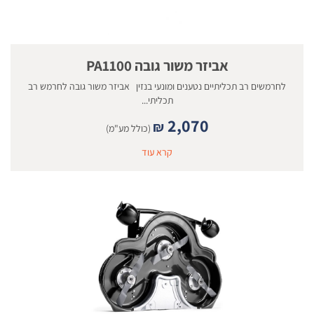
אביזר משור גובה PA1100
לחרמשים רב תכליתיים נטענים ומונעי בנזין אביזר משור גובה לחרמש רב
תכליתי...
2,070
₪
(כולל מע"מ)
קרא עוד