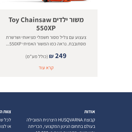
משור ילדים Toy Chainsaw
550XP
צעצוע עם צליל מסור חשמלי מציאותי ושרשרת
מסתובבת. נראה כמו המשור האמיתי 550XP...
249
₪
(כולל מע"מ)
קרא עוד
אודות
צוות ה
קבוצת HUSQVARNA היצרנית המובילה
לכל שא
בעולם בתחום הגינון המקצועי, הכריתה
או לצו