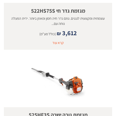
מגזמת גדר חי 522HS75S
עוצמתית ומקצועית לגננים. גוזם גדר חיה חסון ומאוזן ביותר. ידית הפעלה
נוחה עם...
3,612
₪
(כולל מע"מ)
קרא עוד
מגזמת גובה ישרה 525HF3S