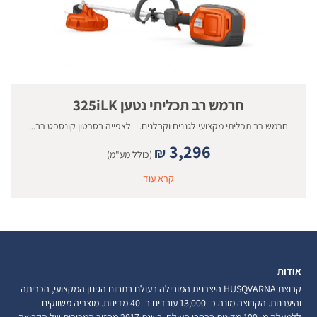
חרמש רב תכליתי נטען 325iLK
חרמש רב תכליתי מקצועי לגננים וקבלנים. לצפייה בסרטון קונספט רב...
3,296
₪
(כולל מע"מ)
קרא עוד
אודות
קבוצת HUSQVARNA היצרנית המובילה בעולם בתחום הגינון המקצועי, הכריתה
והיערנות. הקבוצה מונה כ- 13,000 עובדים ב- 40 מדינות. מוצריה משווקים
ללמעלה מ- 100 מדינות ברחבי העולם. בשנת 2017 מחזור המכירות של הקבוצה