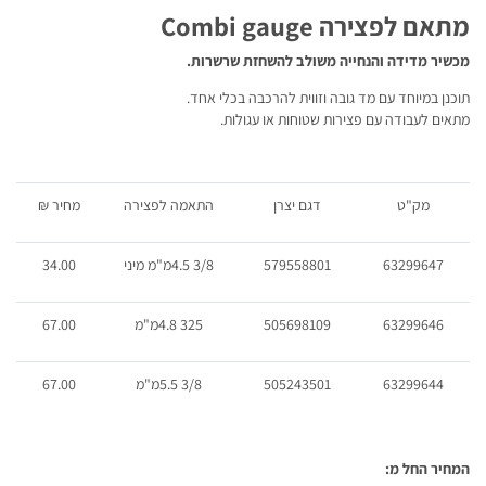
מתאם לפצירה Combi gauge
מכשיר מדידה והנחייה משולב להשחזת שרשרות.
תוכנן במיוחד עם מד גובה וזווית להרכבה בכלי אחד.
מתאים לעבודה עם פצירות שטוחות או עגולות.
מק"ט
דגם יצרן
התאמה לפצירה
מחיר
₪
63299647
579558801
3/8 4.5מ"מ מיני
34.00
63299646
505698109
325 4.8מ"מ
67.00
63299644
505243501
3/8 5.5מ"מ
67.00
המחיר החל מ: