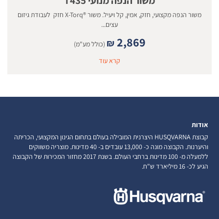
משור הנפה מנועי T435
משור הנפה מקצועי, חזק, אמין, קל ויעיל. משור ®X-Torq חזק לעבודת גיזום
עצים...
2,869
₪
(כולל מע"מ)
קרא עוד
אודות
קבוצת HUSQVARNA היצרנית המובילה בעולם בתחום הגינון המקצועי, הכריתה
והיערנות. הקבוצה מונה כ- 13,000 עובדים ב- 40 מדינות. מוצריה משווקים
ללמעלה מ- 100 מדינות ברחבי העולם. בשנת 2017 מחזור המכירות של הקבוצה
הגיע לכ- 16 מיליארד ש"ח.