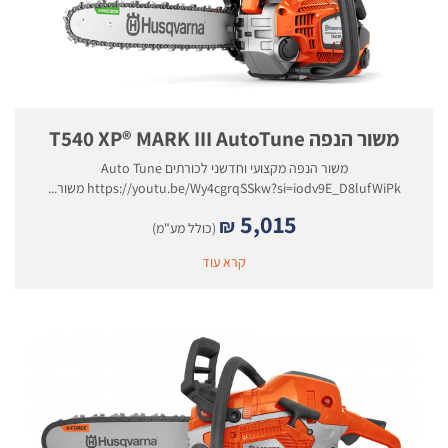
משור הנפה T540 XP® MARK III AutoTune
משור הנפה מקצועי וחדשני לכורתים Auto Tune
https://youtu.be/Wy4cgrqSSkw?si=iodv9E_D8lufWiPk משור...
5,015
₪
(כולל מע"מ)
קרא עוד