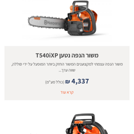
משור הנפה נטען T540iXP
משור הנפה עצמתי למקצוענים המשור החזק ביותר המופעל על ידי סוללה,
שווה ערך...
4,337
₪
(כולל מע"מ)
קרא עוד