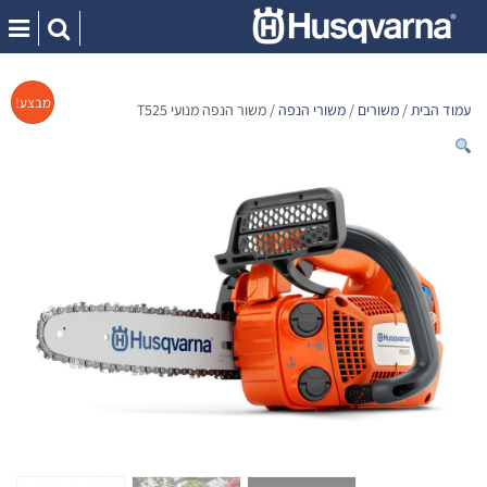
Ski
t
מבצע!
conten
עמוד הבית
/
משורים
/
משורי הנפה
/ משור הנפה מנועי T525