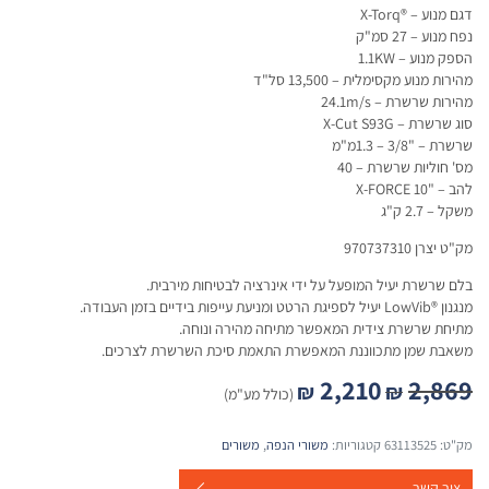
דגם מנוע – ®X-Torq
נפח מנוע – 27 סמ"ק
הספק מנוע – 1.1KW
מהירות מנוע מקסימלית – 13,500 סל"ד
מהירות שרשרת – 24.1m/s
סוג שרשרת – X-Cut S93G
שרשרת – "3/8 – 1.3מ"מ
מס' חוליות שרשרת – 40
להב – "10 X-FORCE
משקל – 2.7 ק"ג
מק"ט יצרן 970737310
בלם שרשרת יעיל המופעל על ידי אינרציה לבטיחות מירבית.
מנגנון ®LowVib יעיל לספיגת הרטט ומניעת עייפות בידיים בזמן העבודה.
מתיחת שרשרת צידית המאפשר מתיחה מהירה ונוחה.
משאבת שמן מתכווננת המאפשרת התאמת סיכת השרשרת לצרכים.
2,210
2,869
₪
₪
(כולל מע"מ)
מק"ט:
63113525
קטגוריות:
משורי הנפה
,
משורים
צור קשר