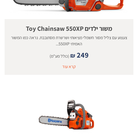
משור ילדים Toy Chainsaw 550XP
צעצוע עם צליל מסור חשמלי מציאותי ושרשרת מסתובבת. נראה כמו המשור
האמיתי 550XP...
249
₪
(כולל מע"מ)
קרא עוד