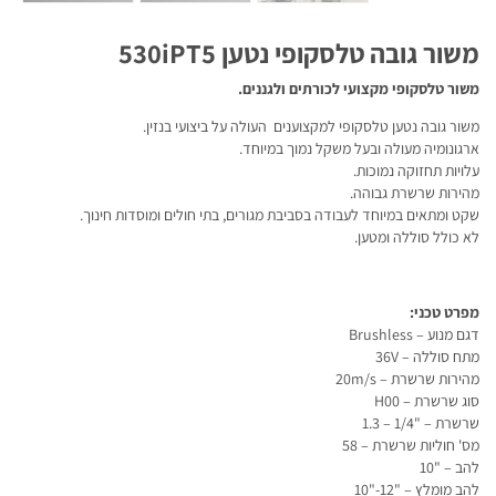
משור גובה טלסקופי נטען 530iPT5
משור טלסקופי מקצועי לכורתים ולגננים.
משור גובה נטען טלסקופי למקצוענים העולה על ביצועי בנזין.
ארגונומיה מעולה ובעל משקל נמוך במיוחד.
עלויות תחזוקה נמוכות.
מהירות שרשרת גבוהה.
שקט ומתאים במיוחד לעבודה בסביבת מגורים, בתי חולים ומוסדות חינוך.
לא כולל סוללה ומטען.
מפרט טכני:
דגם מנוע – Brushless
מתח סוללה – 36V
מהירות שרשרת – 20m/s
סוג שרשרת – H00
שרשרת – "1/4 – 1.3
מס' חוליות שרשרת – 58
להב – "10
להב מומלץ – "12-"10