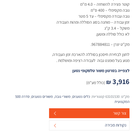
קוטר פצירה להשחזה – 4.0 מ"מ
גובה מקסימלי – 400 ס"מ
גובה עבודה מקסימלי – עד 5 מטר
זמן עבודה – מותנה בסוג הסוללה ומהות העבודה
משקל – 3.4 ק"ג
לא כולל סוללה ומטען.
מק"ט יצרן – 967884811.
לחצן לבחירת חיסכון בסוללה להארכת זמן העבודה.
מנוע בעל מומנט גבוה לעבודה רציפה ומושלמת .
לצפייה בסרטון משור טלסקופי נטען
3,916
₪
(כולל מע"מ)
מק"ט:
63101530
קטגוריות:
כלים נטענים
,
משורי גובה
,
משורים נטענים
,
סדרה 500
המקצועית
צור קשר
נקודות מכירה