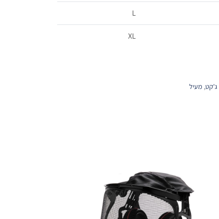
L
XL
ג'קט
,
מעיל