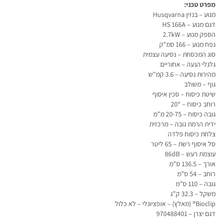
מפרט טכני:
מנוע – בנזין Husqvarna
דגם מנוע – HS 166A
הספק מנוע – 2.7kW
נפח מנוע – 166 סמ"ק
סוג המכסחת – נסיעה עצמית
גלגלי הנעה – אחוריים
מהירות נסיעה – 3.6 קמ"ש
גוף – משולב
שיטת כיסוח – סכין איסוף
רוחב כיסוח – “20
גובה כיסוח – 20-75 מ”מ
ידית הרמת גובה – מרכזית
צלחת כיסוח פלדה
סל איסוף רשת – 65 ליטר
עוצמת רעש – 86dB
אורך – 136.5 ס”מ
רוחב – 54 ס”מ
גובה – 110 ס”מ
משקל – 32.3 ק”ג
Bioclip® (מאלץ) – אופציונלי – לא כלול
דגם יצרן
–
970488401