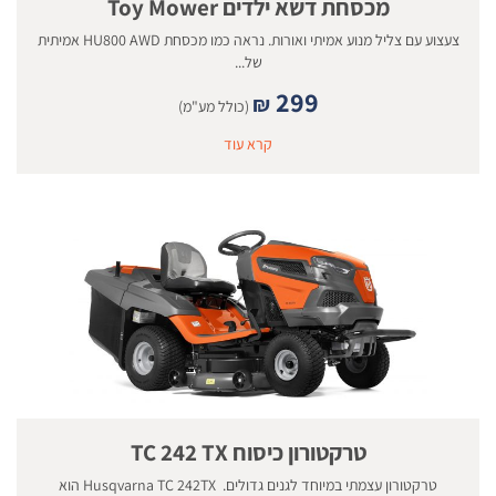
מכסחת דשא ילדים Toy Mower
צעצוע עם צליל מנוע אמיתי ואורות. נראה כמו מכסחת HU800 AWD אמיתית
של...
299
₪
(כולל מע"מ)
קרא עוד
טרקטורון כיסוח TC 242 TX
טרקטורון עצמתי במיוחד לגנים גדולים. Husqvarna TC 242TX הוא