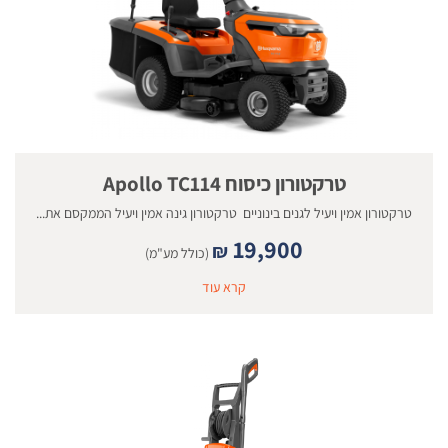
טרקטורון כיסוח Apollo TC114
טרקטורון אמין ויעיל לגנים בינוניים טרקטורון גינה אמין ויעיל הממקסם את...
19,900
₪
(כולל מע"מ)
קרא עוד