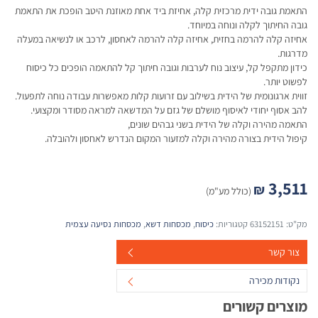
התאמת גובה ידית מרכזית קלה, אחיזת ביד אחת מאוזנת היטב הופכת את התאמת
גובה החיתוך לקלה ונוחה במיוחד.
אחיזה קלה להרמה בחזית, אחיזה קלה להרמה לאחסון, לרכב או לנשיאה במעלה
מדרגות.
כידון מתקפל קל, עיצוב נוח לערבות וגובה חיתוך קל להתאמה הופכים כל כיסוח
לפשוט יותר.
זווית ארגונומית של הידית בשילוב עם זרועות קלות מאפשרות עבודה נוחה לתפעול.
להב אסוף יחודי לאיסוף מושלם של גזם על המדשאה למראה מסודר ומקצועי.
התאמה מהירה וקלה של הידית בשני גבהים שונים,
קיפול הידית בצורה מהירה וקלה למזעור המקום הנדרש לאחסון ולהובלה.
3,511
₪
(כולל מע"מ)
מק"ט:
63152151
קטגוריות:
כיסוח
,
מכסחות דשא
,
מכסחות נסיעה עצמית
צור קשר
נקודות מכירה
מוצרים קשורים