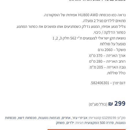
נראה כמו מכסחת HU800 AWD אמיתית של הוסקוורנה.
מתאים לילדים מגיל 2 ומעלה.
צליל מנוע אמיתי, המנוע נדלק כשמתניעים אותו ומושכים את כפתור המתנע.
כפתור הדלקה / כיבוי.
נושאת תקן ישראלי לצעצועים ת"י 562 חלק 3, 2, 1
מופעל על סוללות
משקל – 2060 גרם
אורך האריזה – 370 מ"מ
רוחב האריזה – 280 מ"מ
גובה האריזה – 205 מ"מ
כולל סוללות.
דגם יצרן
–
582406301.
299
₪
(כולל מע"מ)
מק"ט:
63299199
קטגוריות:
אביזרי עזר
,
אחרים
,
מגזמות נטענות
,
מכסחות דשא
,
מכסחות
נטענות
,
סדרה 500 המקצועית
תגיות:
ילדים
,
משחק