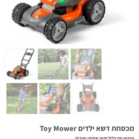
מכסחת דשא ילדים Toy Mower
צעצוע עם
צליל מנוע אמיתי ואורות.