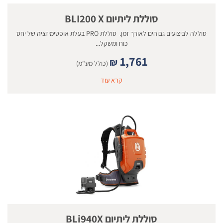
סוללת ליתיום BLI200 X
סוללה לביצועים גבוהים לאורך זמן. סוללת PRO בעלת אופטימיזציה של יחס
כוח ומשקל...
1,761
₪
(כולל מע"מ)
קרא עוד
סוללת ליתיום BLi940X