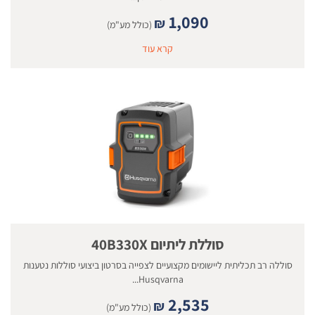
1,090
₪
(כולל מע"מ)
קרא עוד
סוללת ליתיום 40B330X
סוללה רב תכליתית ליישומים מקצועיים לצפייה בסרטון ביצועי סוללות נטענות
Husqvarna...
2,535
₪
(כולל מע"מ)