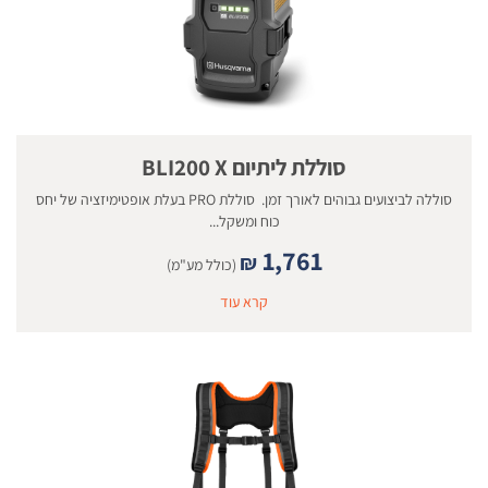
סוללת ליתיום BLI200 X
סוללה לביצועים גבוהים לאורך זמן. סוללת PRO בעלת אופטימיזציה של יחס
כוח ומשקל...
1,761
₪
(כולל מע"מ)
קרא עוד