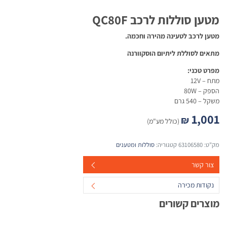
מטען סוללות לרכב QC80F
מטען לרכב לטעינה מהירה וחכמה.
מתאים לסוללת ליתיום הוסקוורנה
מפרט טכני:
מתח – 12V
הספק – 80W
משקל – 540 גרם
1,001
₪
(כולל מע"מ)
מק"ט:
63106580
קטגוריה:
סוללות ומטענים
צור קשר
נקודות מכירה
מוצרים קשורים