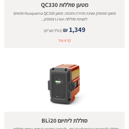
מטען סוללות QC330
מטען המספק טעינה מהירה וחכמה. מטען Husqvarna QC330 מתאים
לטעינת סוללות Li-ion ומספק...
1,349
₪
(כולל מע"מ)
קרא עוד
סוללת ליתיום BLi20
סוללה לביצועים גבוהים לאורך זמן. לצפייה בסרטון הנחיות אחסון סוללות...