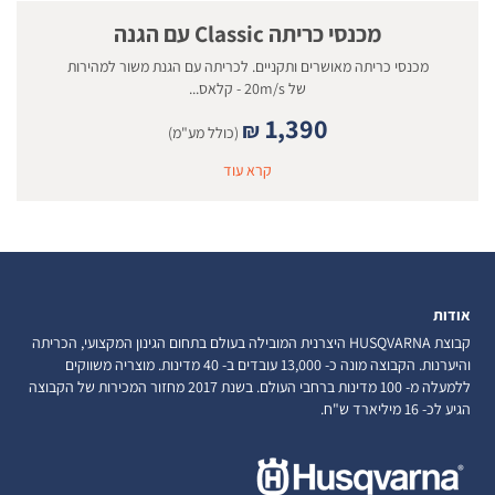
מכנסי כריתה Classic עם הגנה
מכנסי כריתה מאושרים ותקניים. לכריתה עם הגנת משור למהירות
של 20m/s - קלאס...
1,390
₪
(כולל מע"מ)
קרא עוד
אודות
קבוצת HUSQVARNA היצרנית המובילה בעולם בתחום הגינון המקצועי, הכריתה
והיערנות. הקבוצה מונה כ- 13,000 עובדים ב- 40 מדינות. מוצריה משווקים
ללמעלה מ- 100 מדינות ברחבי העולם. בשנת 2017 מחזור המכירות של הקבוצה
הגיע לכ- 16 מיליארד ש"ח.