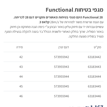
מגפי בטיחות Functional
28 Functional הינם מגפי בטיחות מאושרים ותקניים דגם 28 לכריתה.
עם הגנת שרשרת משור למהירות של 28m/s
קלאס 3
.
עשויים עבודות יד עם חיזוק עליון באזור הבוהן ע"י כיפת הגנה מחוזקת וכן חיזוק
באזור הסוליה. שרוך בחלק האחורי ולשונית הכולל בד בטנה להקלה בנעילת המגף.
מצויד בסוליה מונעת החלקה.
מק"ט
דגם יצרן
מידה
42
573955942
63183442
43
573955943
63183443
44
573955944
63183444
45
573955945
63183445
46
573955946
63183446
1,167