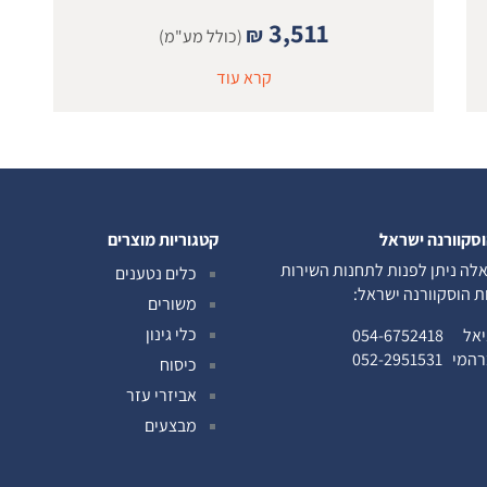
3,511
₪
(כולל מע"מ)
קרא עוד
וסקוורנה ישראל
קטגוריות מוצרים
לה ניתן לפנות לתחנות השירות
כלים נטענים
ות הוסקוורנה ישראל:
משורים
כלי גינון
ניאל
054-6752418
ברהמי
052-2951531
כיסוח
אביזרי עזר
מבצעים