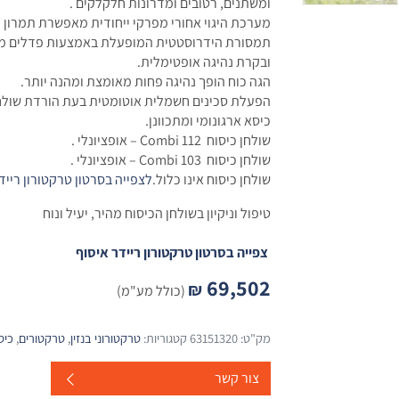
ומשתנים, רטובים ומדרונות חלקלקים .
מערכת היגוי אחורי מפרקי ייחודית מאפשרת תמרון מ
תמסורת הידרוסטטית המופעלת באמצעות פדלים מקנ
ובקרת נהיגה אופטימלית.
הגה כוח הופך נהיגה פחות מאומצת ומהנה יותר.
הפעלת סכינים חשמלית אוטומטית בעת הורדת שולחן
כיסא ארגונומי ומתכוונן.
שולחן כיסוח Combi 112 – אופציונלי .
שולחן כיסוח Combi 103 – אופציונלי .
שולחן כיסוח אינו כלול.
לצפייה בסרטון טרקטורון רייד
טיפול וניקיון בשולחן הכיסוח מהיר, יעיל ונוח
צפייה בסרטון טרקטורון ריידר איסוף
69,502
₪
(כולל מע"מ)
מק"ט:
63151320
קטגוריות:
טרקטורוני בנזין
,
טרקטורים
,
כיס
צור קשר