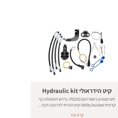
קיט הידראולי Hydraulic kit
לטרקטורון כיסוח דגם P525D. נדרש להפעלת כף
קדמית Utility bucket קיט הכרחי להרכבה הכף...
קרא עוד