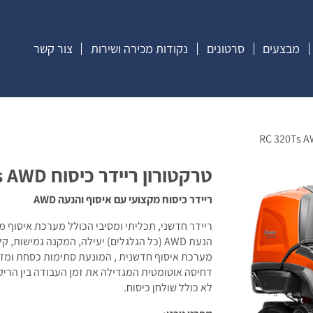
מבצעים
סרטונים
נקודות מכירה ושירות
צור קשר
טרקטורון ריידר כיסוח RC 320Ts AWD
ריידר כיסוח מקצועי עם איסוף והנעה AWD
ריידר חדשני, תכליתי ומסיבי הכולל מערכת איסוף מ
הנעת AWD (כל הגלגלים) יעילה, המקנה גמישות, קלות ועמידות שימוש במגוון תנאי שטח.
מערכת איסוף חדשנית , המונעת סתימות כסחת ומזינ
דחיסה אוטומטית המגדילה את זמן העבודה בין הריקונ
לא כולל שולחן כיסוח.