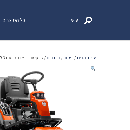
Ski
t
conten
חיפוש
כל המוצרים
עמוד הבית
/
כיסוח
/
ריידרים
/ טרקטורון ריידר כיסוח RC 320Ts AWD