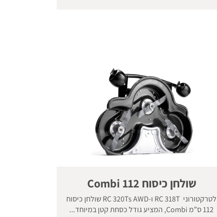
שולחן כיסוח 112 Combi
לטרקטורוני RC 318T ו-RC 320Ts AWD שולחן כיסוח
112 ס”מ Combi, המציע גודל כסחת קטן במיוחד...